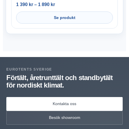
1 390
kr
–
1 890
kr
Se produkt
EUROTENTS SVERIGE
Förtält, åretrunttält och standbytält
för nordiskt klimat.
Kontakta oss
Besök showroom