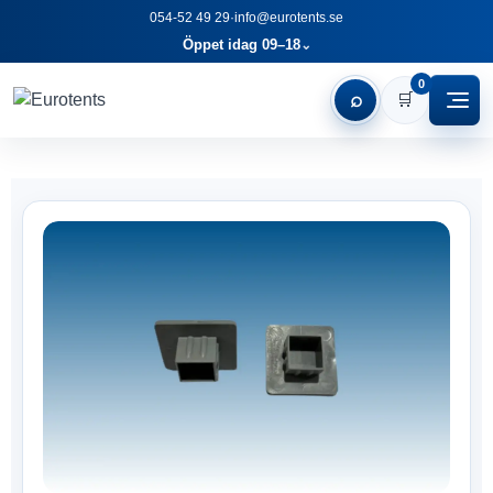
054-52 49 29
·
info@eurotents.se
Öppet idag 09–18
⌄
0
⌕
🛒