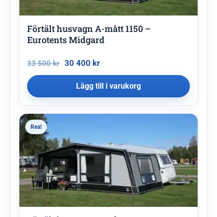
Förtält husvagn A-mått 1150 –
Eurotents Midgard
30 400
kr
33 500
kr
Lägg till i varukorg
Rea!