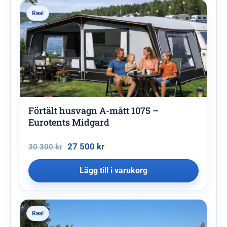
Rea!
Förtält husvagn A-mått 1075 –
Eurotents Midgard
27 500
kr
30 300
kr
Lägg till i varukorg
Rea!