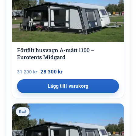
Förtält husvagn A-mått 1100 –
Eurotents Midgard
28 300
kr
31 200
kr
Lägg till i varukorg
Rea!