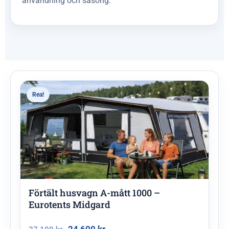
användning och säsong.
Rea!
Förtält husvagn A-mått 1000 –
Eurotents Midgard