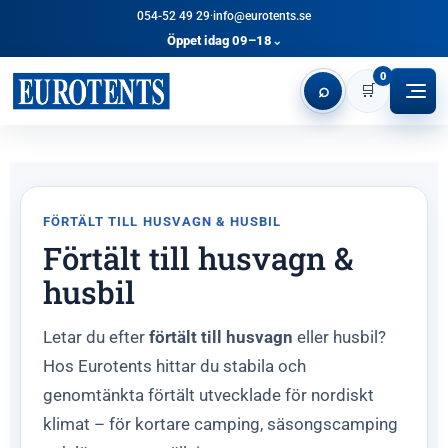
054-52 49 29
·
info@eurotents.se
Öppet idag 09–18
⌄
0
⌕
🛒
FÖRTÄLT TILL HUSVAGN & HUSBIL
Förtält till husvagn &
husbil
Letar du efter
förtält till husvagn
eller husbil?
Hos Eurotents hittar du stabila och
genomtänkta förtält utvecklade för nordiskt
klimat – för kortare camping, säsongscamping