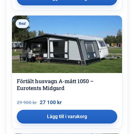
Rea!
Förtält husvagn A-mått 1050 –
Eurotents Midgard
27 100
kr
29 900
kr
Lägg till i varukorg