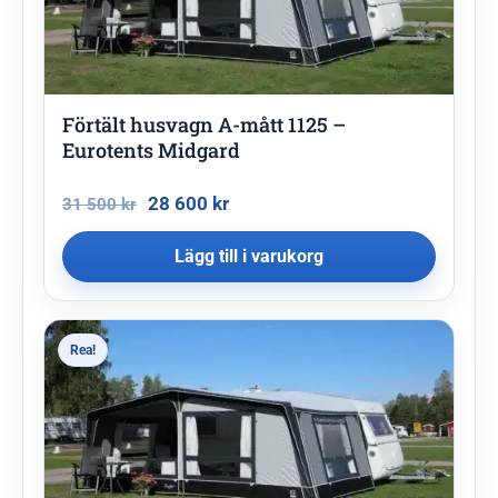
Förtält husvagn A-mått 1125 –
Eurotents Midgard
28 600
kr
31 500
kr
Lägg till i varukorg
Rea!