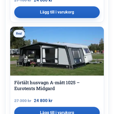
24 600
kr
27 100
kr
Lägg till i varukorg
Rea!
Förtält husvagn A-mått 1025 –
Eurotents Midgard
24 800
kr
27 300
kr
Lägg till i varukorg