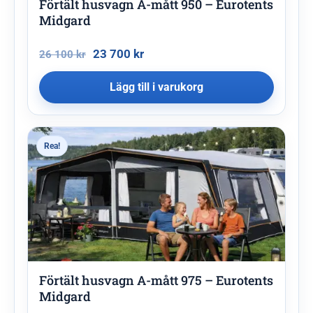
Förtält husvagn A-mått 950 – Eurotents
Midgard
23 700
kr
26 100
kr
Lägg till i varukorg
Rea!
Förtält husvagn A-mått 975 – Eurotents
Midgard