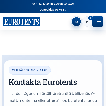
054-52 49 29
·
info@eurotents.se
Öppet idag 09–18
⌄
0
⌕
🛒
VI HJÄLPER DIG VIDARE
Kontakta Eurotents
Har du frågor om förtält, åretrunttält, tillbehör, A-
mått, montering eller offert? Hos Eurotents får du