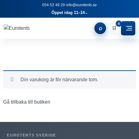
054-52 49 29
·
info@eurotents.se
Öppet idag 11–14
⌄
0
⌕
🛒
Din varukorg är för närvarande tom.
Gå tillbaka till butiken
EUROTENTS SVERIGE