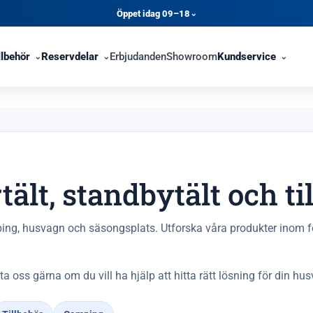
Öppet idag 09–18
⌄
llbehör
Reservdelar
Erbjudanden
Showroom
Kundservice
rtält, standbytält och t
ing, husvagn och säsongsplats. Utforska våra produkter inom fört
ta oss gärna om du vill ha hjälp att hitta rätt lösning för din h