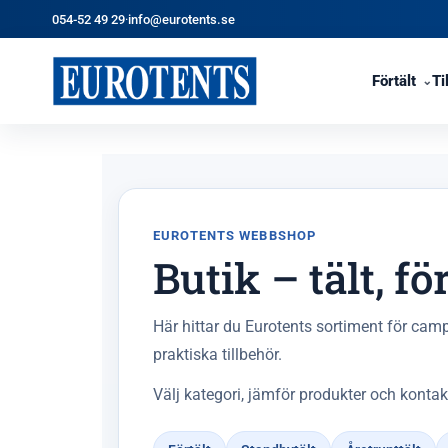
054-52 49 29
·
info@eurotents.se
Förtält
Ti
EUROTENTS WEBBSHOP
Butik – tält, fö
Här hittar du Eurotents sortiment för camp
praktiska tillbehör.
Välj kategori, jämför produkter och kontak