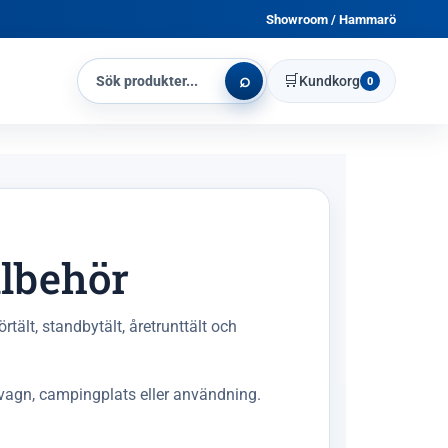
Showroom / Hammarö
⌕
🛒
Kundkorg
0
illbehör
ält, standbytält, åretrunttält och
usvagn, campingplats eller användning.