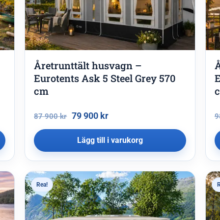
Åretrunttält husvagn –
Å
Eurotents Ask 5 Steel Grey 570
E
cm
79 900
kr
87 900
kr
9
Lägg till i varukorg
Rea!
R