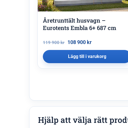
Åretrunttält husvagn –
Eurotents Embla 6+ 687 cm
108 900
kr
119 900
kr
Lägg till i varukorg
Hjälp att välja rätt pro