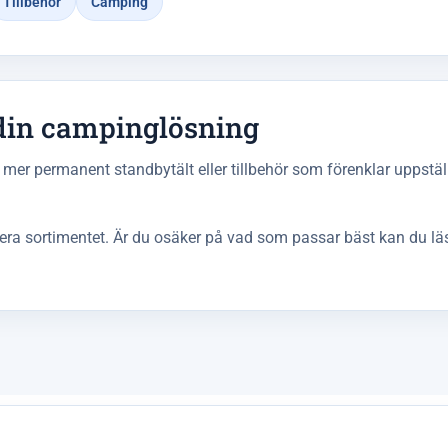
Tillbehör
Camping
r din campinglösning
ett mer permanent standbytält eller tillbehör som förenklar uppstä
trera sortimentet. Är du osäker på vad som passar bäst kan du läs