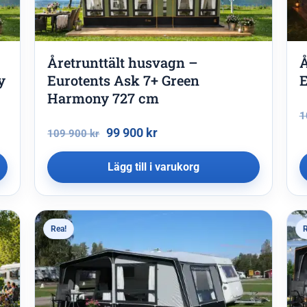
Åretrunttält husvagn –
Å
y
Eurotents Ask 7+ Green
E
Harmony 727 cm
1
99 900
kr
109 900
kr
Lägg till i varukorg
Rea!
R