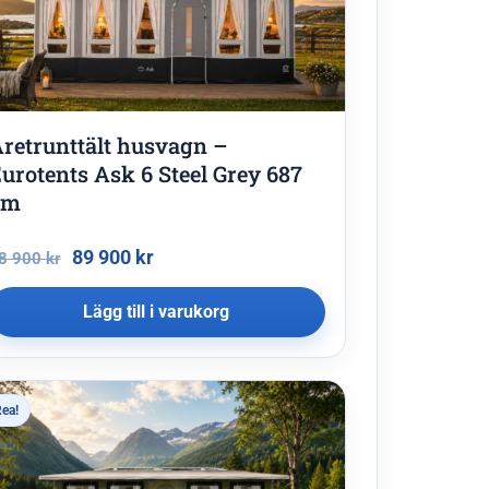
retrunttält husvagn –
urotents Ask 6 Steel Grey 687
cm
89 900
kr
8 900
kr
Lägg till i varukorg
ea!