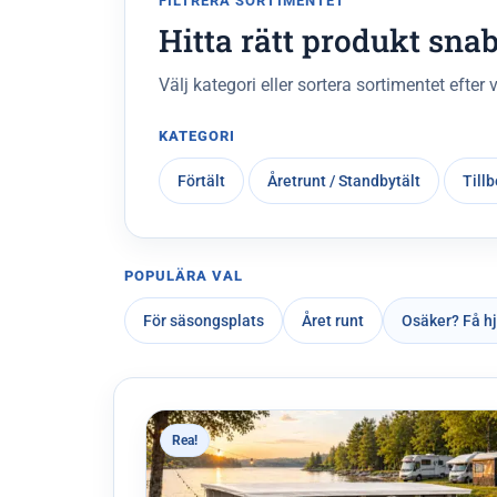
FILTRERA SORTIMENTET
Hitta rätt produkt sna
Välj kategori eller sortera sortimentet efter v
KATEGORI
Förtält
Åretrunt / Standbytält
Till
POPULÄRA VAL
För säsongsplats
Året runt
Osäker? Få h
Rea!