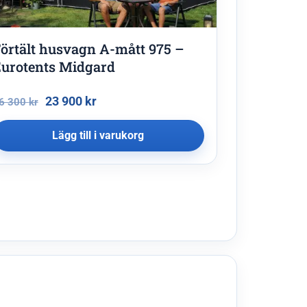
örtält husvagn A-mått 975 –
urotents Midgard
23 900
kr
6 300
kr
Lägg till i varukorg