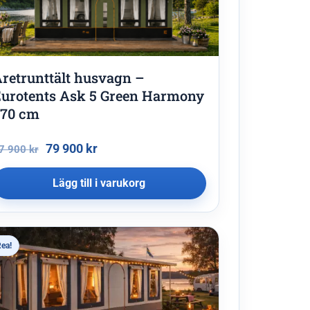
retrunttält husvagn –
urotents Ask 5 Green Harmony
70 cm
79 900
kr
7 900
kr
Lägg till i varukorg
ea!