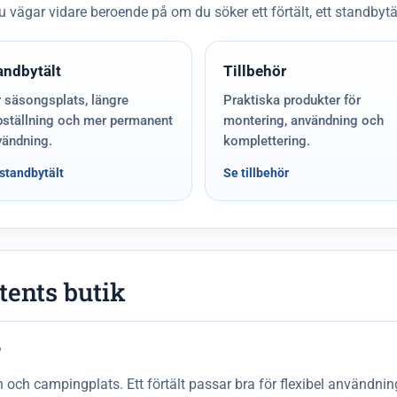
vägar vidare beroende på om du söker ett förtält, ett standbytält,
andbytält
Tillbehör
 säsongsplats, längre
Praktiska produkter för
pställning och mer permanent
montering, användning och
vändning.
komplettering.
standbytält
Se tillbehör
tents butik
?
och campingplats. Ett förtält passar bra för flexibel användnin