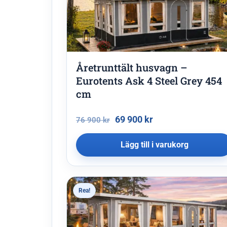
Åretrunttält husvagn –
Eurotents Ask 4 Steel Grey 454
cm
69 900
kr
76 900
kr
Lägg till i varukorg
Rea!