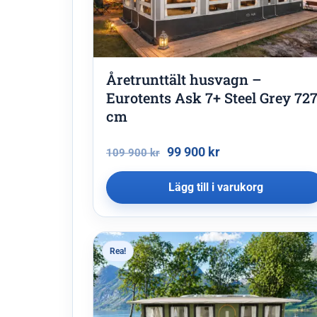
Åretrunttält husvagn –
Eurotents Ask 7+ Steel Grey 72
cm
99 900
kr
109 900
kr
Lägg till i varukorg
Rea!