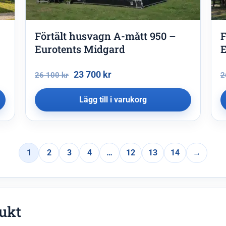
Förtält husvagn A-mått 950 –
F
Eurotents Midgard
E
23 700
kr
26 100
kr
2
Lägg till i varukorg
1
2
3
4
…
12
13
14
→
dukt