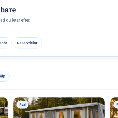
bbare
ad du letar efter.
behör
Reservdelar
jälp
Rea!
R