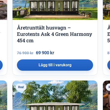
Åretrunttält husvagn –
Å
7
Eurotents Ask 4 Green Harmony
E
454 cm
5
69 900
kr
76 900
kr
8
Lägg till i varukorg
Rea!
R