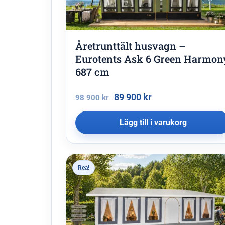
Åretrunttält husvagn –
Eurotents Ask 6 Green Harmon
687 cm
89 900
kr
98 900
kr
Lägg till i varukorg
Rea!