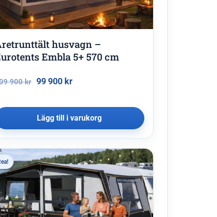
retrunttält husvagn –
urotents Embla 5+ 570 cm
99 900
kr
09 900
kr
Lägg till i varukorg
ea!