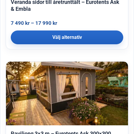
Veranda sidor till åretrunttält – Eurotents Ask
& Embla
7 490
kr
–
17 990
kr
Välj alternativ
Paviljong 3×3 m – Eurotents Ask 300×300