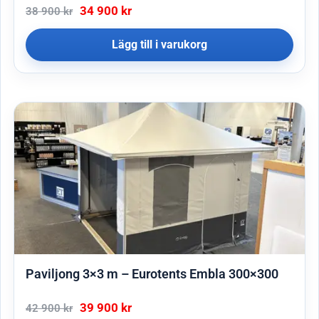
34 900
kr
38 900
kr
Lägg till i varukorg
Paviljong 3×3 m – Eurotents Embla 300×300
39 900
kr
42 900
kr