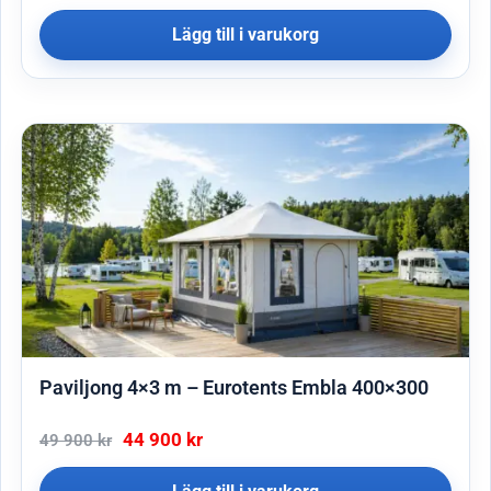
Lägg till i varukorg
Paviljong 4×3 m – Eurotents Embla 400×300
44 900
kr
49 900
kr