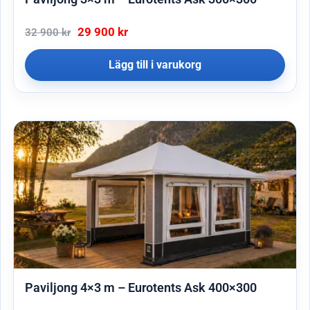
29 900
kr
32 900
kr
Lägg till i varukorg
Paviljong 4×3 m – Eurotents Ask 400×300