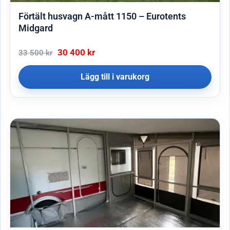
Förtält husvagn A-mått 1150 – Eurotents
Midgard
30 400
kr
33 500
kr
Lägg till i varukorg