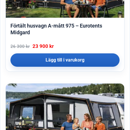
Förtält husvagn A-mått 975 – Eurotents
Midgard
23 900
kr
26 300
kr
Lägg till i varukorg