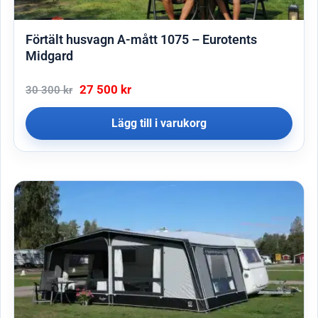
Förtält husvagn A-mått 1075 – Eurotents
Midgard
27 500
kr
30 300
kr
Lägg till i varukorg