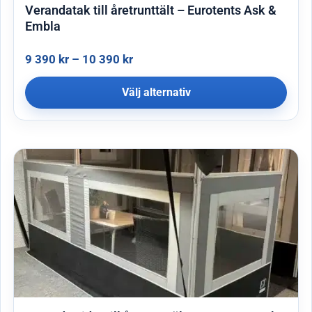
Verandatak till åretrunttält – Eurotents Ask &
Embla
9 390
kr
–
10 390
kr
Välj alternativ