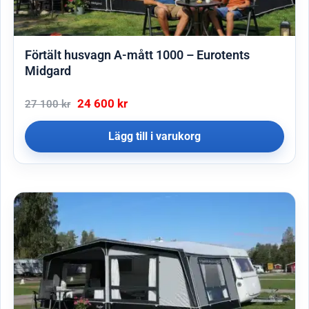
Förtält husvagn A-mått 1000 – Eurotents
Midgard
24 600
kr
27 100
kr
Lägg till i varukorg