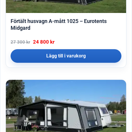
Förtält husvagn A-mått 1025 – Eurotents
Midgard
24 800
kr
27 300
kr
Lägg till i varukorg