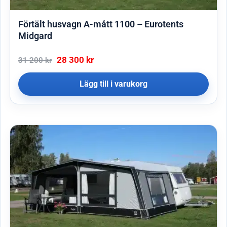
Förtält husvagn A-mått 1100 – Eurotents
Midgard
28 300
kr
31 200
kr
Lägg till i varukorg