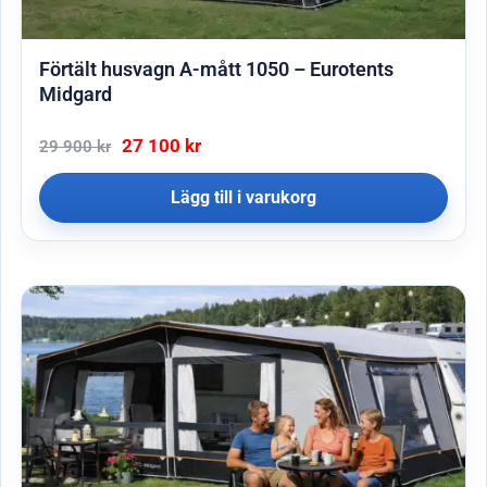
Förtält husvagn A-mått 1050 – Eurotents
Midgard
27 100
kr
29 900
kr
Lägg till i varukorg