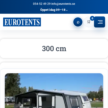
054-52 49 29
·
info@eurotents.se
Öppet idag 09–18
⌄
0
⌕
🛒
300 cm