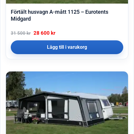
Förtält husvagn A-mått 1125 – Eurotents
Midgard
28 600
kr
31 500
kr
Lägg till i varukorg