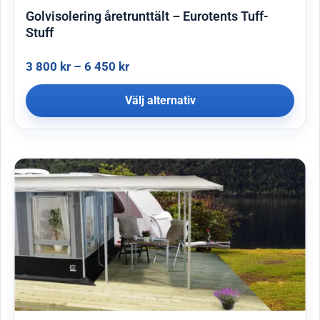
Golvisolering åretrunttält – Eurotents Tuff-
Stuff
3 800
kr
–
6 450
kr
Välj alternativ