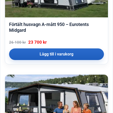
Förtält husvagn A-mått 950 – Eurotents
Midgard
23 700
kr
26 100
kr
Lägg till i varukorg