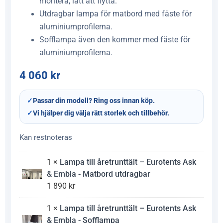
montera, lätt att flytta.
Utdragbar lampa för matbord med fäste för
aluminiumprofilerna.
Sofflampa även den kommer med fäste för
aluminiumprofilerna.
4 060
kr
✓
Passar din modell? Ring oss innan köp.
✓
Vi hjälper dig välja rätt storlek och tillbehör.
Kan restnoteras
1 ×
Lampa till åretrunttält – Eurotents Ask
& Embla - Matbord utdragbar
1 890
kr
1 ×
Lampa till åretrunttält – Eurotents Ask
& Embla - Sofflampa