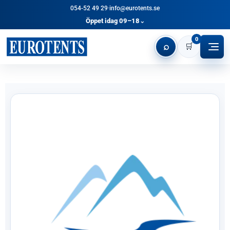
054-52 49 29
·
info@eurotents.se
Öppet idag 09–18
⌄
0
⌕
🛒