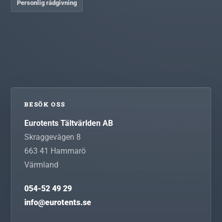
Personlig rådgivning
BESÖK OSS
Eurotents Tältvärlden AB
Skraggevägen 8
663 41
Hammarö
Värmland
054-52 49 29
info@eurotents.se