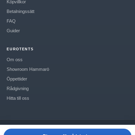
Köpvillkor
Betalningssätt
FAQ
Guider
EUROTENTS
Om oss
Showroom Hammarö
Öppettider
Rådgivning
Hitta till oss
©
Eurotents Tältvärlden AB
Om oss
Kontakt
Köpvillkor