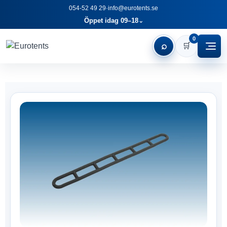
054-52 49 29
·
info@eurotents.se
Öppet idag 09–18
⌄
0
⌕
🛒