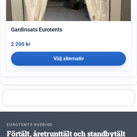
Gardinsats Eurotents
2 200
kr
Välj alternativ
EUROTENTS SVERIGE
Förtält, åretrunttält och standbytält