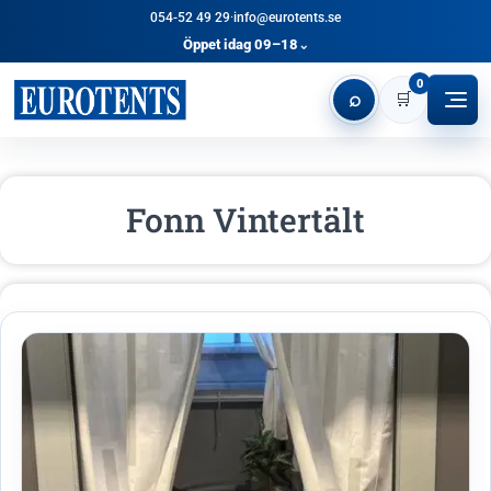
054-52 49 29
·
info@eurotents.se
Öppet idag 09–18
⌄
0
⌕
🛒
Fonn Vintertält