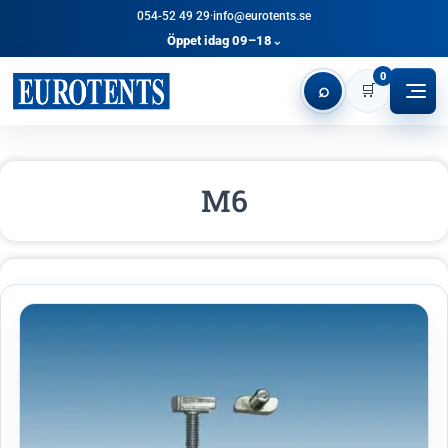
054-52 49 29
·
info@eurotents.se
Öppet idag 09–18
⌄
0
⌕
🛒
M6