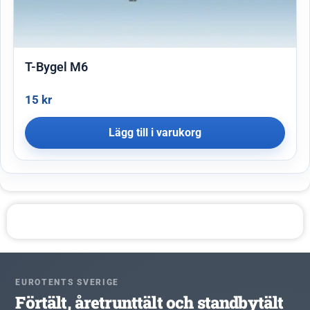
T-Bygel M6
15
kr
Lägg till i varukorg
EUROTENTS SVERIGE
Förtält, åretrunttält och standbytält