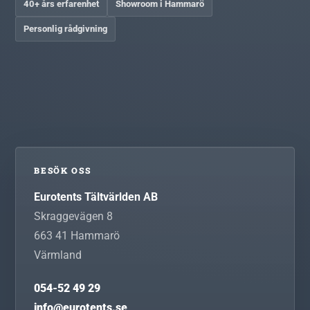
40+ års erfarenhet
Showroom i Hammarö
Personlig rådgivning
BESÖK OSS
Eurotents Tältvärlden AB
Skraggevägen 8
663 41
Hammarö
Värmland
054-52 49 29
info@eurotents.se