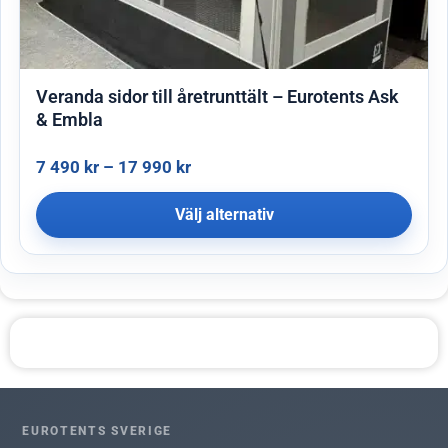
Veranda sidor till åretrunttält – Eurotents Ask
& Embla
7 490
kr
–
17 990
kr
Välj alternativ
EUROTENTS SVERIGE