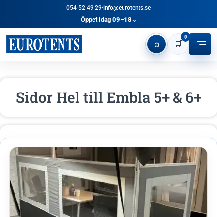
054-52 49 29
·
info@eurotents.se
Öppet idag 09–18
⌄
0
⌕
🛒
Sidor Hel till Embla 5+ & 6+