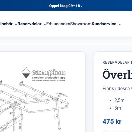
Öppet idag 09–18
⌄
llbehör
Reservdelar
Erbjudanden
Showroom
Kundservice
RESERVDELAR 
Överl
Finns i dessa 
2,5m
3m
475
kr