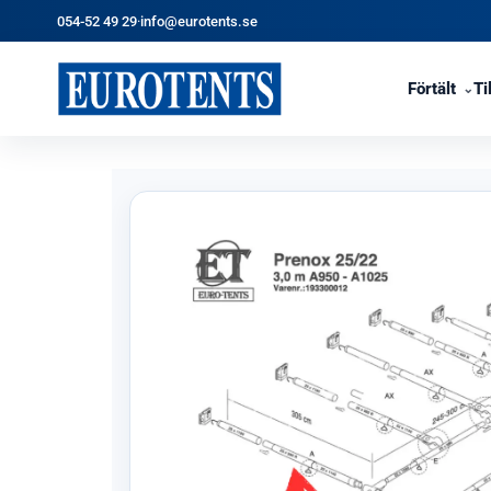
054-52 49 29
·
info@eurotents.se
Förtält
Ti