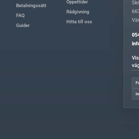
Öppettider
Sk
Betalningssätt
66
Rådgivning
FAQ
Vä
Hitta till oss
Guider
05
in
Vi
vä
F
I