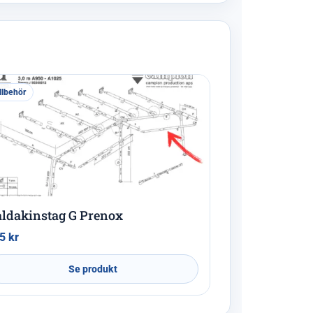
llbehör
ldakinstag G Prenox
75
kr
Se produkt