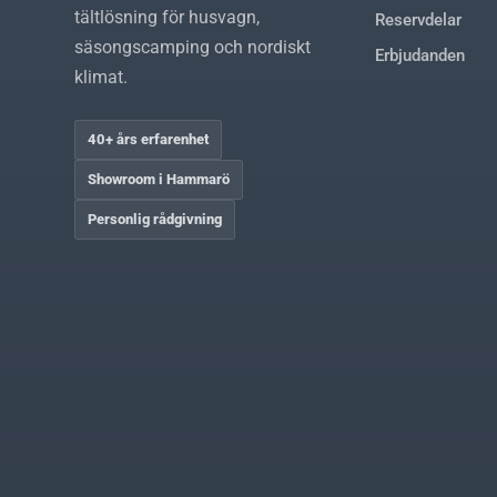
tältlösning för husvagn,
Reservdelar
säsongscamping och nordiskt
Erbjudanden
klimat.
40+ års erfarenhet
Showroom i Hammarö
Personlig rådgivning