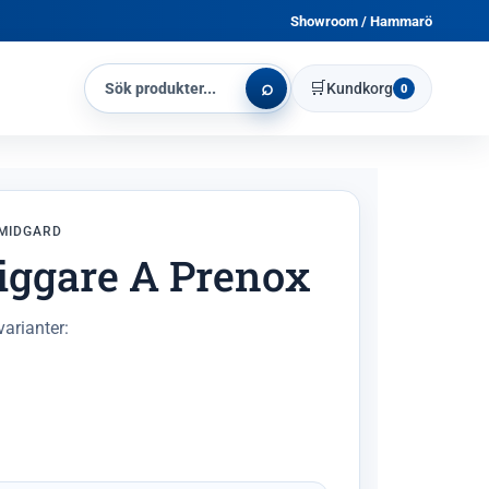
Showroom / Hammarö
⌕
🛒
Kundkorg
0
MIDGARD
iggare A Prenox
varianter: