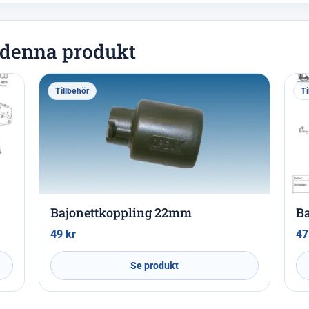
l denna produkt
Tillbehör
Ti
Bajonettkoppling 22mm
Ba
49
kr
4
Se produkt