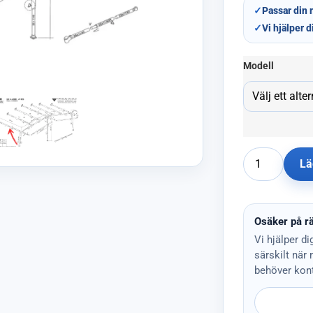
✓
Passar din 
✓
Vi hjälper d
Modell
Lä
Osäker på rä
Vi hjälper di
särskilt när
behöver kont