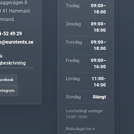
raggevägen 8
Tisdag
09:00–
3 41
Hammarö
18:00
rmland
Onsdag
09:00–
18:00
4-52 49 29
fo@eurotents.se
Torsdag
09:00–
18:00
sa
Fredag
09:00–
gbeskrivning
16:00
Lördag
11:00-
acebook
14:00
nstagram
Söndag
Stängt
Lunchstängt vardagar
12:00–13:00.
Röda dagar har vi