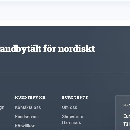
standbytält för nordiskt
KUNDSERVICE
EUROTENTS
BE
agn
Kontakta oss
Om oss
Eu
Kundservice
Showroom
Hammarö
Täl
Köpvillkor