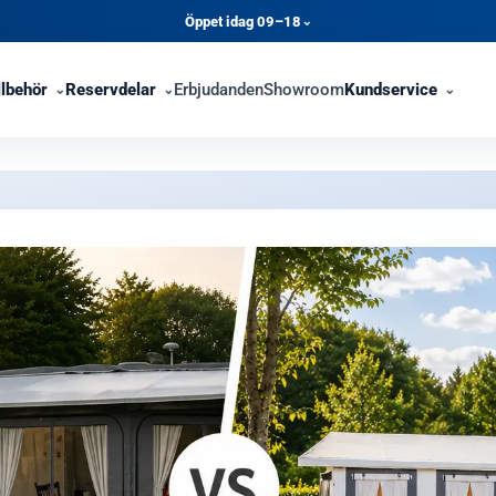
Öppet idag 09–18
⌄
llbehör
Reservdelar
Erbjudanden
Showroom
Kundservice