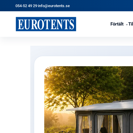
054-52 49 29
·
info@eurotents.se
Förtält
Ti