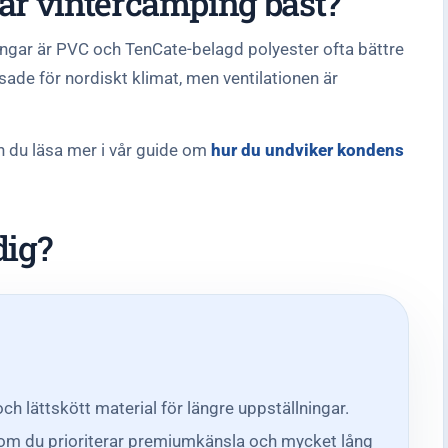
sar vintercamping bäst?
ingar är PVC och TenCate-belagd polyester ofta bättre
sade för nordiskt klimat, men ventilationen är
 du läsa mer i vår guide om
hur du undviker kondens
dig?
 och lättskött material för längre uppställningar.
om du prioriterar premiumkänsla och mycket lång