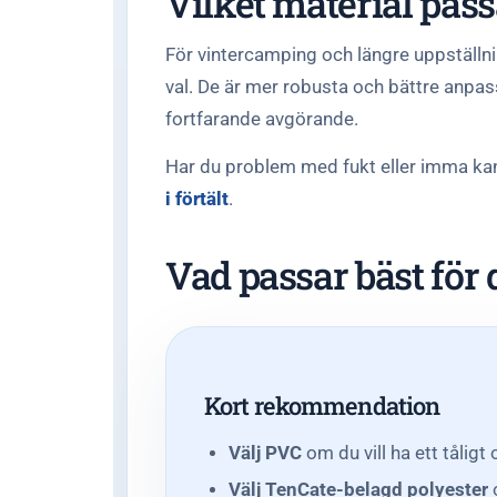
Vilket material pas
För vintercamping och längre uppställn
val. De är mer robusta och bättre anpas
fortfarande avgörande.
Har du problem med fukt eller imma kan
i förtält
.
Vad passar bäst för 
Kort rekommendation
Välj PVC
om du vill ha ett tåligt
Välj TenCate-belagd polyester