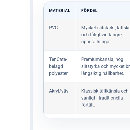
MATERIAL
FÖRDEL
PVC
Mycket slitstarkt, lättsk
och tåligt vid längre
uppställningar.
TenCate-
Premiumkänsla, hög
belagd
slitstyrka och mycket b
polyester
långsiktig hållbarhet.
Akryl/väv
Klassisk tältkänsla och
vanligt i traditionella
förtält.