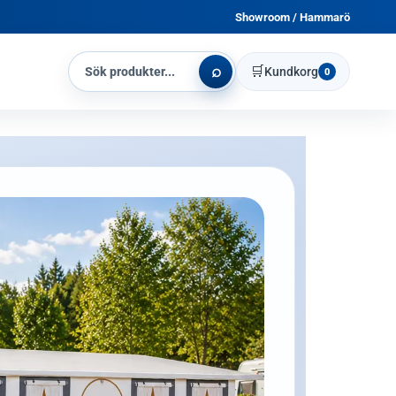
Showroom / Hammarö
⌕
🛒
Kundkorg
0