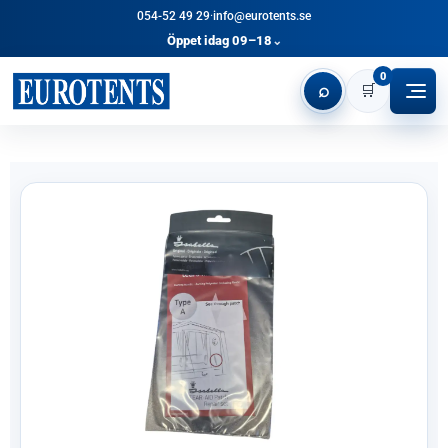
054-52 49 29
·
info@eurotents.se
Öppet idag 09–18
⌄
0
⌕
🛒