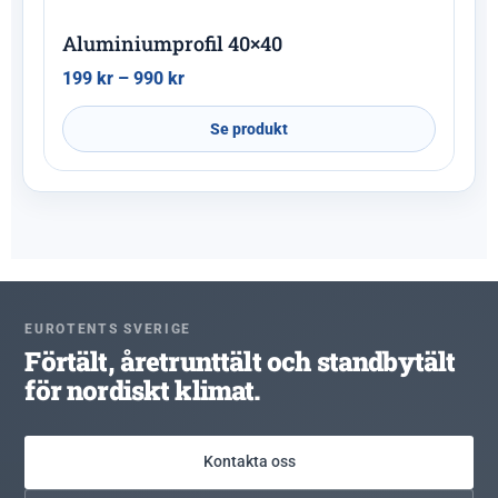
Aluminiumprofil 40×40
199
kr
–
990
kr
Se produkt
EUROTENTS SVERIGE
Förtält, åretrunttält och standbytält
för nordiskt klimat.
Kontakta oss