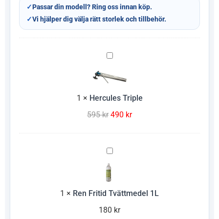
✓
Passar din modell? Ring oss innan köp.
✓
Vi hjälper dig välja rätt storlek och tillbehör.
Hercules
Triple
1
×
Hercules Triple
595
kr
490
kr
Ren
Fritid
Tvättmedel
1L
1
×
Ren Fritid Tvättmedel 1L
180
kr