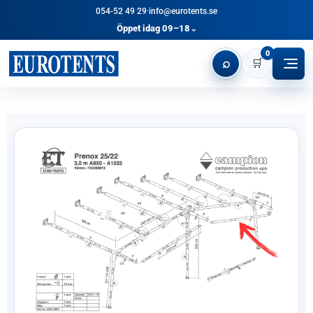
054-52 49 29
·
info@eurotents.se
Öppet idag 09–18
⌄
0
⌕
🛒