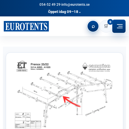
054-52 49 29
·
info@eurotents.se
Öppet idag 09–18
⌄
0
⌕
🛒