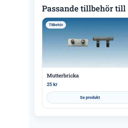
Passande tillbehör til
Tillbehör
Mutterbricka
25
kr
Se produkt