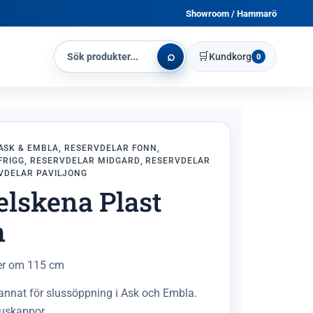
Showroom / Hammarö
⌕
🛒
Kundkorg
0
ASK & EMBLA
,
RESERVDELAR FONN
,
FRIGG
,
RESERVDELAR MIDGARD
,
RESERVDELAR
VDELAR PAVILJONG
lskena Plast
m
der om 115 cm
annat för slussöppning i Ask och Embla.
huskappor.