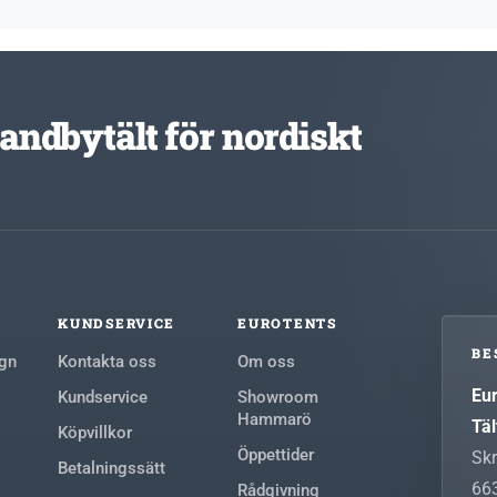
standbytält för nordiskt
KUNDSERVICE
EUROTENTS
BE
agn
Kontakta oss
Om oss
Eu
Kundservice
Showroom
Hammarö
Täl
Köpvillkor
Öppettider
Sk
Betalningssätt
66
Rådgivning