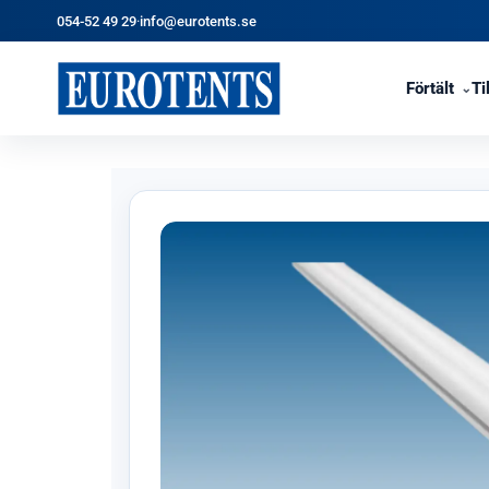
054-52 49 29
·
info@eurotents.se
Förtält
Ti