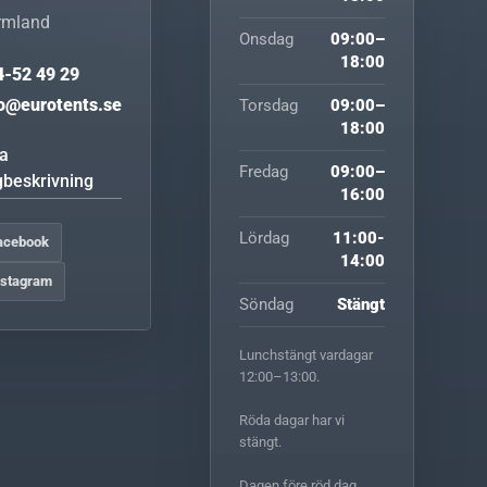
rmland
Onsdag
09:00–
18:00
4-52 49 29
fo@eurotents.se
Torsdag
09:00–
18:00
sa
Fredag
09:00–
gbeskrivning
16:00
Lördag
11:00-
acebook
14:00
nstagram
Söndag
Stängt
Lunchstängt vardagar
12:00–13:00.
Röda dagar har vi
stängt.
Dagen före röd dag