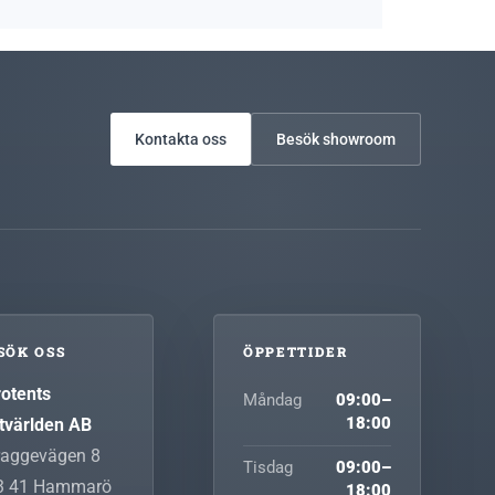
Kontakta oss
Besök showroom
SÖK OSS
ÖPPETTIDER
rotents
Måndag
09:00–
tvärlden AB
18:00
raggevägen 8
Tisdag
09:00–
3 41
Hammarö
18:00