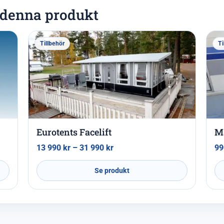
l denna produkt
Tillbehör
Ti
Eurotents Facelift
M
13 990
kr
–
31 990
kr
9
Se produkt