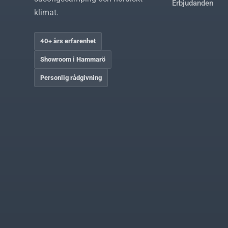
Erbjudanden
klimat.
40+ års erfarenhet
Showroom i Hammarö
Personlig rådgivning