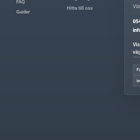
FAQ
Vä
Hitta till oss
Guider
05
in
Vi
vä
F
I