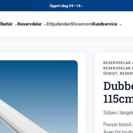
Öppet idag 09–18
⌄
llbehör
Reservdelar
Erbjudanden
Showroom
Kundservice
RESERVDELAR 
RESERVDELAR 
ÖVRIGT
,
RESER
Dubbe
115c
Säljes i läng
Passar bland 
Även för hjul