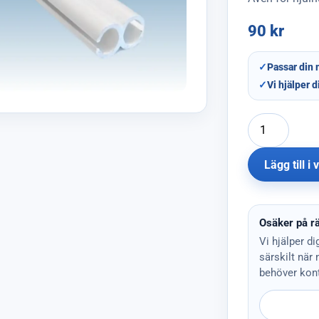
90
kr
✓
Passar din 
✓
Vi hjälper d
Lägg till i
Osäker på rä
Vi hjälper di
särskilt när
behöver kont