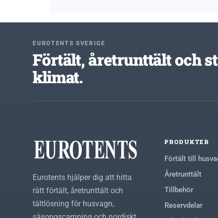
EUROTENTS SVERIGE
Förtält, åretrunttält och 
klimat.
PRODUKTER
Förtält till husv
Åretrunttält
Eurotents hjälper dig att hitta
Tillbehör
rätt förtält, åretrunttält och
tältlösning för husvagn,
Reservdelar
säsongscamping och nordiskt