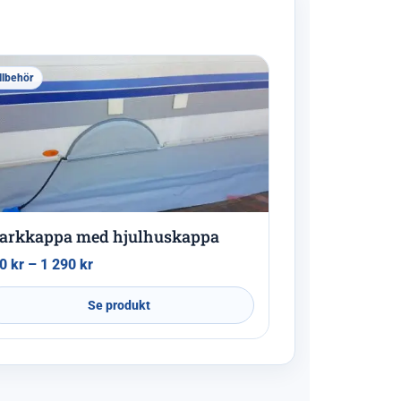
llbehör
arkkappa med hjulhuskappa
90
kr
–
1 290
kr
Se produkt