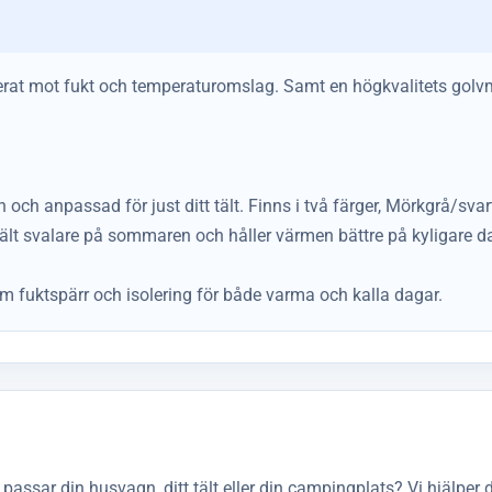
olerat mot fukt och temperaturomslag. Samt en högkvalitets golvma
och anpassad för just ditt tält. Finns i två färger, Mörkgrå/svar
t tält svalare på sommaren och håller värmen bättre på kyligare 
som fuktspärr och isolering för både varma och kalla dagar.
assar din husvagn, ditt tält eller din campingplats? Vi hjälper d