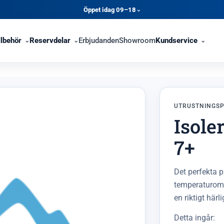
Öppet idag 09–18
⌄
llbehör
Reservdelar
Erbjudanden
Showroom
Kundservice
UTRUSTNINGS
Isole
7+
Det perfekta pa
temperaturoms
en riktigt härli
Detta ingår: