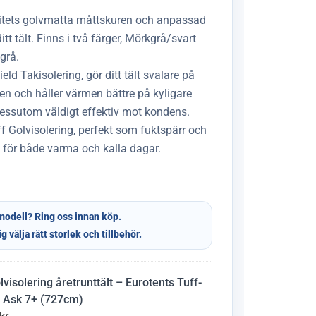
itets golvmatta måttskuren och anpassad
ditt tält. Finns i två färger, Mörkgrå/svart
grå.
eld Takisolering, gör ditt tält svalare på
 och håller värmen bättre på kyligare
essutom väldigt effektiv mot kondens.
ff Golvisolering, perfekt som fuktspärr och
g för både varma och kalla dagar.
modell? Ring oss innan köp.
ig välja rätt storlek och tillbehör.
lvisolering åretrunttält – Eurotents Tuff-
- Ask 7+ (727cm)