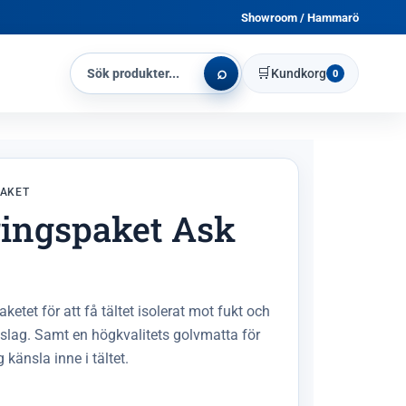
Showroom / Hammarö
⌕
🛒
Kundkorg
0
PAKET
ringspaket Ask
ketet för att få tältet isolerat mot fukt och
lag. Samt en högkvalitets golvmatta för
g känsla inne i tältet.