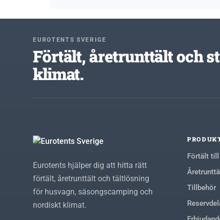
EUROTENTS SVERIGE
Förtält, åretrunttält och 
klimat.
PRODUK
Förtält ti
Eurotents hjälper dig att hitta rätt
Åretrunttä
förtält, åretrunttält och tältlösning
Tillbehör
för husvagn, säsongscamping och
Reservdel
nordiskt klimat.
Erbjudand