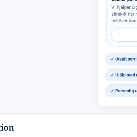
Vi hjälper di
särskilt när
behöver kont
✓ Utvalt sort
✓ Hjälp med 
✓ Personlig r
tion