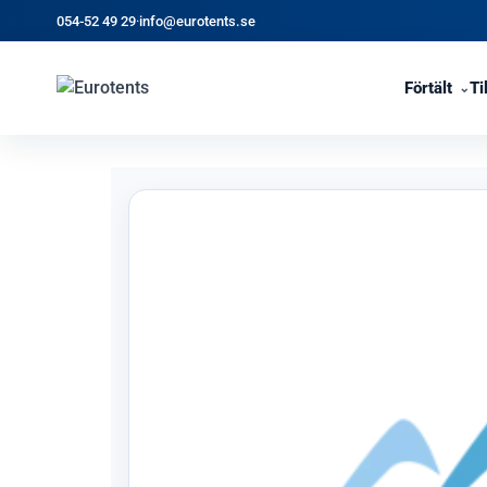
054-52 49 29
·
info@eurotents.se
Förtält
Ti