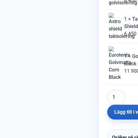
6 450
1 ×
Ta
Shield
6 450
1 ×
Go
Black 
11 90
Lägg till i
Osäker på rä