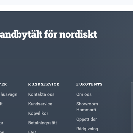
standbytält för nordiskt
TER
KUNDSERVICE
EUROTENTS
ll husvagn
Kontakta oss
Om oss
lt
Kundservice
Showroom
Hammarö
Köpvillkor
Öppettider
ar
Betalningssätt
Rådgivning
en
FAQ