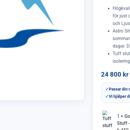
Högkval
för just 
och Ljus
Astro Shi
sommaren
dagar. D
Tuff stu
isolerin
24 800
kr
✓
Passar din 
✓
Vi hjälper d
1 ×
Go
Stuff 