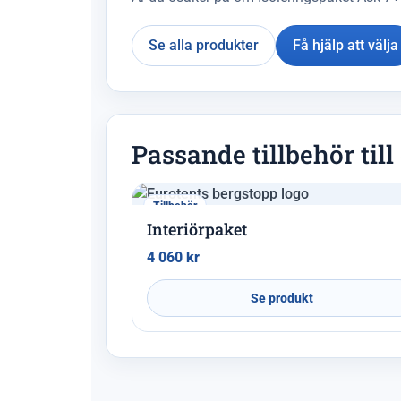
Se alla produkter
Få hjälp att välja
Passande tillbehör til
Tillbehör
Interiörpaket
4 060
kr
Se produkt