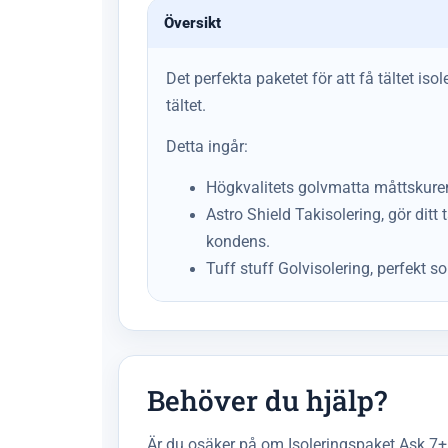
Översikt
Det perfekta paketet för att få tältet is
tältet.
Detta ingår:
Högkvalitets golvmatta måttskuren 
Astro Shield Takisolering, gör dit
kondens.
Tuff stuff Golvisolering, perfekt 
Behöver du hjälp?
Är du osäker på om Isoleringspaket Ask 7+ p