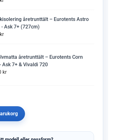
kr
kisolering åretrunttält – Eurotents Astro
 - Ask 7+ (727cm)
kr
lvmatta åretrunttält – Eurotents Corn
- Ask 7+ & Vivaldi 720
0
kr
 varukorg
tt modell eller passform?