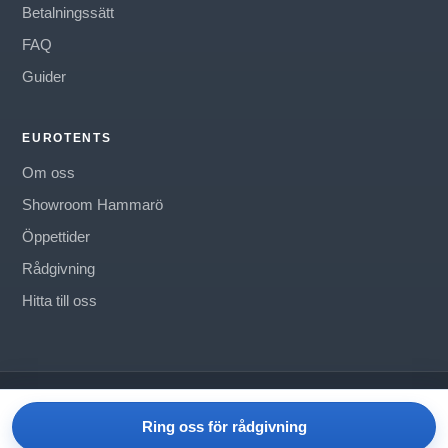
Betalningssätt
FAQ
Guider
EUROTENTS
Om oss
Showroom Hammarö
Öppettider
Rådgivning
Hitta till oss
©
Eurotents Tältvärlden AB
Om oss
Kontakt
Köpvillkor
Ring oss för rådgivning