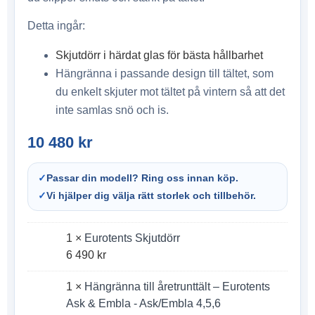
Detta ingår:
Skjutdörr i härdat glas för bästa hållbarhet
Hängränna i passande design till tältet, som
du enkelt skjuter mot tältet på vintern så att det
inte samlas snö och is.
10 480
kr
✓
Passar din modell? Ring oss innan köp.
✓
Vi hjälper dig välja rätt storlek och tillbehör.
1 ×
Eurotents Skjutdörr
6 490
kr
1 ×
Hängränna till åretrunttält – Eurotents
Ask & Embla - Ask/Embla 4,5,6