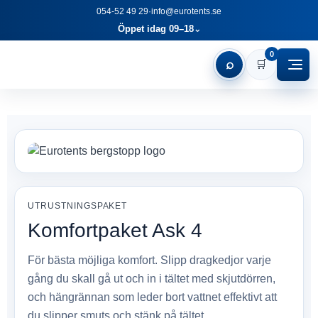
054-52 49 29
·
info@eurotents.se
Öppet idag 09–18
⌄
0
⌕
🛒
UTRUSTNINGSPAKET
Komfortpaket Ask 4
För bästa möjliga komfort. Slipp dragkedjor varje
gång du skall gå ut och in i tältet med skjutdörren,
och hängrännan som leder bort vattnet effektivt att
du slipper smuts och stänk på tältet.