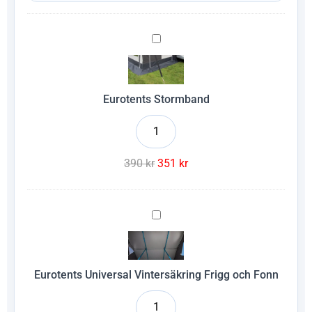
Eurotents
Stormband
Eurotents Stormband
390
kr
351
kr
Eurotents
Universal
Vintersäkring
Frigg
och
Fonn
Eurotents Universal Vintersäkring Frigg och Fonn