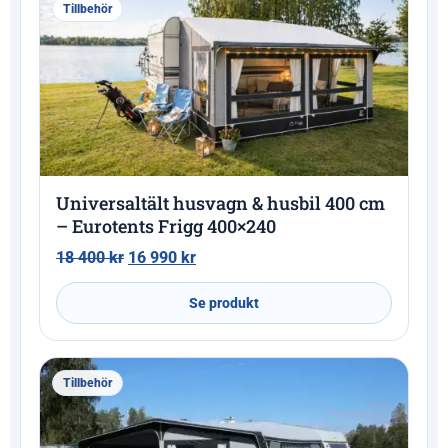
Tillbehör
Universaltält husvagn & husbil 400 cm
– Eurotents Frigg 400×240
18 400
kr
16 990
kr
Se produkt
Tillbehör