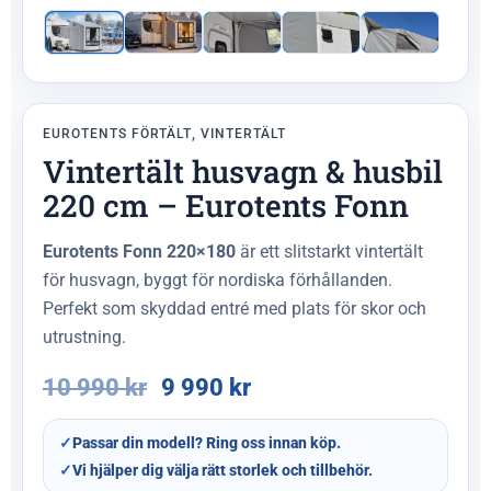
EUROTENTS FÖRTÄLT
,
VINTERTÄLT
Vintertält husvagn & husbil
220 cm – Eurotents Fonn
Eurotents Fonn 220×180
är ett slitstarkt vintertält
för husvagn, byggt för nordiska förhållanden.
Perfekt som skyddad entré med plats för skor och
utrustning.
10 990
kr
9 990
kr
✓
Passar din modell? Ring oss innan köp.
✓
Vi hjälper dig välja rätt storlek och tillbehör.