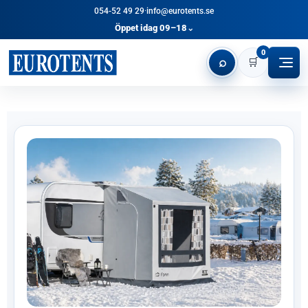
054-52 49 29
·
info@eurotents.se
Öppet idag 09–18
⌄
0
⌕
🛒